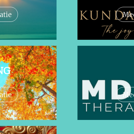
atie
Mee
NG
atie
Mee