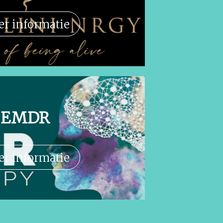
r informatie
EMDR
r informatie