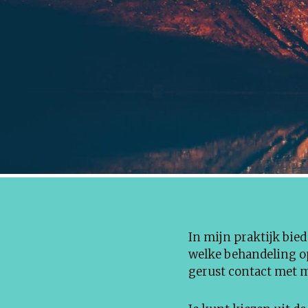
e
n
In mijn praktijk bie
welke behandeling op
gerust contact met m