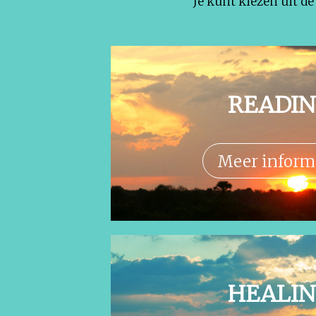
Je kunt kiezen uit d
READI
Meer inform
HEALI