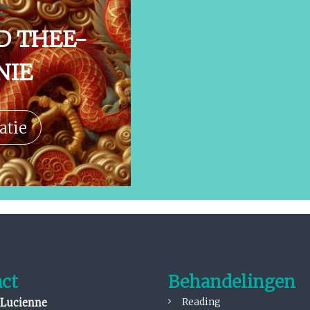
D THEE-
NIE
atie
ct
Behandelingen
Reading
Lucienne