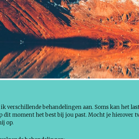
d ik verschillende behandelingen aan. Soms kan het las
 dit moment het best bij jou past. Mocht je hierover t
ij op.