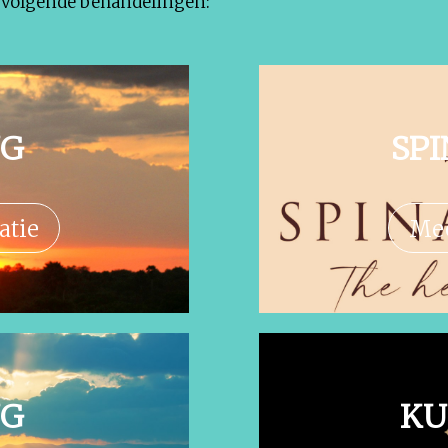
e volgende behandelingen:
NG
SP
atie
Mee
NG
KU