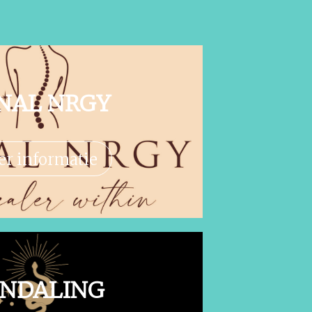
INAL NRGY
r informatie
NDALING